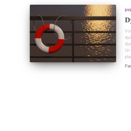
DYS
D
Vou
dys
dys
Un 
pla
Pa